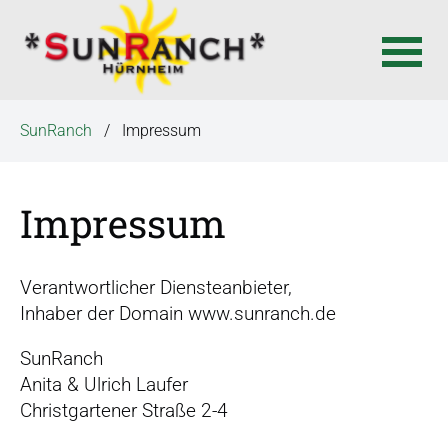
N
SunRanch
Impressum
a
v
i
Impressum
g
a
t
Verantwortlicher Diensteanbieter,
i
Inhaber der Domain www.sunranch.de
o
n
SunRanch
ü
Anita & Ulrich Laufer
b
Christgartener Straße 2-4
e