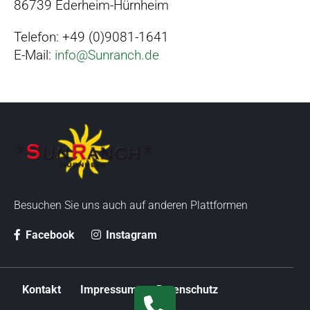
r
86739 Ederheim-Hürnheim
s
Telefon: +49 (0)9081-1641
p
E-Mail:
info@Sunranch.de
r
i
n
g
e
n
Besuchen Sie uns auch auf anderen Plattformen
Facebook
Instagram
N
Kontakt
Impressum
Datenschutz
a