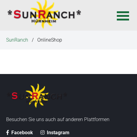
N
SunRanch
OnlineShop
a
v
i
g
a
t
i
o
n
ü
Besuchen Sie uns auch auf anderen Plattformen
b
e
Facebook
Instagram