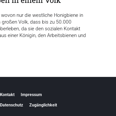
 wovon nur die westliche Honigbiene in
m großen Volk, dass bis zu 50.000
überleben, da sie den sozialen Kontakt
us einer Königin, den Arbeitsbienen und
N
Kontakt
Impressum
a
v
Datenschutz
Zugänglichkeit
i
g