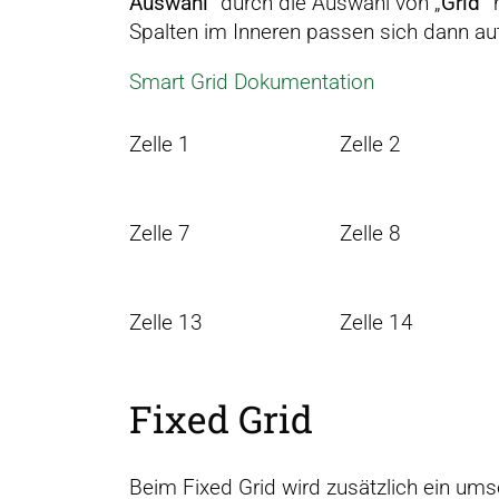
Auswahl
“ durch die Auswahl von „
Grid“
m
i
Spalten im Inneren passen sich dann au
n
g
Smart Grid Dokumentation
e
n
Zelle 1
Zelle 2
Zelle 7
Zelle 8
Zelle 13
Zelle 14
Fixed Grid
Beim Fixed Grid wird zusätzlich ein um