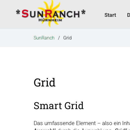
N
a
Start
D
v
i
g
SunRanch
Grid
a
t
i
o
n
Grid
ü
b
e
r
Smart Grid
s
p
Das umfassende Element – also ein Inha
r