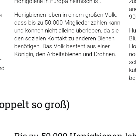
Honigbiene in Europa heimisch ist.
zu
an
Honigbienen leben in einem großen Volk,
e
90
dass bis zu 50.000 Mitglieder zählen kann
und können nicht alleine überleben, da sie
Hu
den sozialen Kontakt zu anderen Bienen
Bl
benötigen. Das Volk besteht aus einer
Ho
Königin, den Arbeitsbienen und Drohnen.
no
r
sc
nd
kü
be
doppelt so groß)
Bis zu 50.000 Honig­bienen le