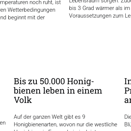
Lebensraum sorgen. Zudem
mperaturen noch ruht, ist
bis 3 Grad wärmer als im
eren Wetterbedingungen
Voraussetzungen zum Leb
nd beginnt mit der
Bis zu 50.000 Honig­
I
bienen leben in einem
P
Volk
a
Auf der ganzen Welt gibt es 9
Di
ten
Honigbienenarten, wovon nur die westliche
Bl