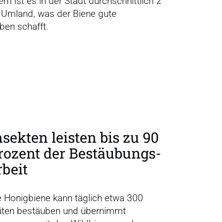
 ist es in der Stadt durchschnittlich 2
 Umland, was der Biene gute
en schafft.
nsekten leisten bis zu 90
rozent der Bestäu­bungs­
rbeit
e Honigbiene kann täglich etwa 300
üten bestäuben und übernimmt