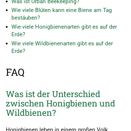
r
Was ist Urban Beekeeping?
s
Wie viele Blüten kann eine Biene am Tag
p
bestäuben?
r
Wie viele Honigbienenarten gibt es auf der
i
Erde?
n
Wie viele Wildbienenarten gibt es auf der
g
Erde?
e
n
FAQ
Was ist der Unterschied
zwischen Honigbienen und
Wildbienen?
Honigbienen leben in einem großen Volk