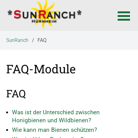
N
SunRanch
FAQ
a
v
i
FAQ-Module
g
a
t
FAQ
i
o
n
Was ist der Unterschied zwischen
ü
Honigbienen und Wildbienen?
b
Wie kann man Bienen schützen?
e