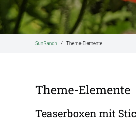
i
n
g
e
n
SunRanch
Theme-Elemente
Theme-Elemente
Teaserboxen mit Sti