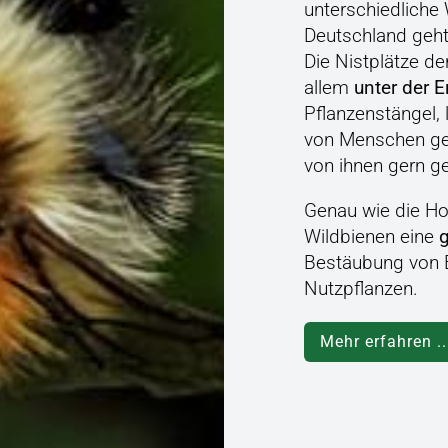
unterschiedliche 
Deutschland geh
Die Nistplätze de
allem
unter der E
Pflanzenstängel,
von Menschen ge
von ihnen gern ge
Genau wie die Ho
Wildbienen eine
Bestäubung von
Nutzpflanzen.
Mehr erfahren ..