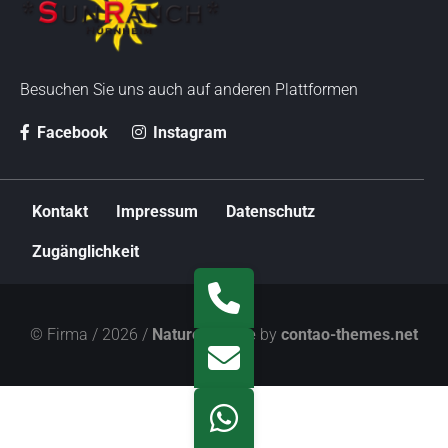
r
s
p
r
Besuchen Sie uns auch auf anderen Plattformen
i
n
Facebook
Instagram
g
e
N
n
Kontakt
Impressum
Datenschutz
a
v
Zugänglichkeit
i
g
a
t
© Firma / 2026 /
Nature Theme
by
contao-themes.net
i
o
n
ü
b