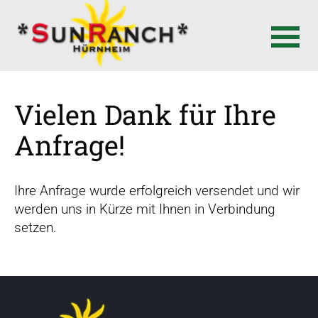
N
a
Vielen Dank für Ihre
v
i
Anfrage!
g
a
t
Ihre Anfrage wurde erfolgreich versendet und wir
i
werden uns in Kürze mit Ihnen in Verbindung
o
setzen.
n
ü
b
e