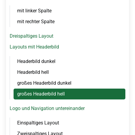
n
mit linker Spalte
ü
b
mit rechter Spalte
e
r
Dreispaltiges Layout
s
p
Layouts mit Headerbild
r
i
Headerbild dunkel
n
Headerbild hell
g
e
großes Headerbild dunkel
n
großes Headerbild hell
Logo und Navigation untereinander
Einspaltiges Layout
Zweispaltiges Layout