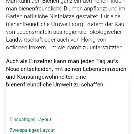
Man kann den Bienen ganz einfach helfen, indem
man bienenfreundliche Blumen anpflanzt und im
Garten natürliche Nistplätze gestaltet. Für eine
bienenfreundliche Umwelt sorgt zudem der Kauf
von Lebensmitteln aus regionaler ökologischer
Landwirtschaft oder auch von Honig von
örtlichen Imkern, um sie damit zu unterstützten.
Auch als Einzelner kann man jeden Tag aufs
Neue entscheiden, mit seinen Lebensprinzipien
und Konsumgewohnheiten eine
N
bienenfreundliche Umwelt zu schaffen.
a
v
i
g
a
Einspaltiges Layout
t
i
Zweispaltiges Layout
o