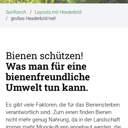
r
s
SunRanch
Layouts mit Headerbild
p
großes Headerbild hell
r
i
n
g
e
Bienen schützen!
n
Was man für eine
bienenfreundliche
Umwelt tun kann.
Es gibt viele Faktoren, die für das Bienensterben
verantwortlich sind. Zum einen finden Bienen
nicht mehr genug Nahrung, da in der Landschaft
immer mehr Monokulturen angebaut werden, die