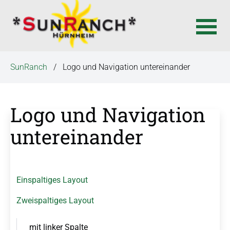
N
SunRanch
Logo und Navigation untereinander
a
v
i
Logo und Navigation
g
N
a
a
untereinander
t
v
i
i
g
o
a
n
Einspaltiges Layout
t
ü
i
Zweispaltiges Layout
b
o
n
e
ü
mit linker Spalte