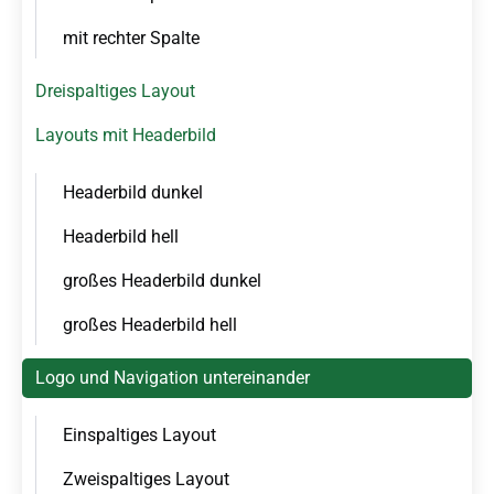
r
b
s
mit rechter Spalte
e
p
r
r
s
Dreispaltiges Layout
i
p
Layouts mit Headerbild
r
n
i
g
n
Headerbild dunkel
e
g
n
e
Headerbild hell
n
großes Headerbild dunkel
großes Headerbild hell
Logo und Navigation untereinander
Einspaltiges Layout
Zweispaltiges Layout