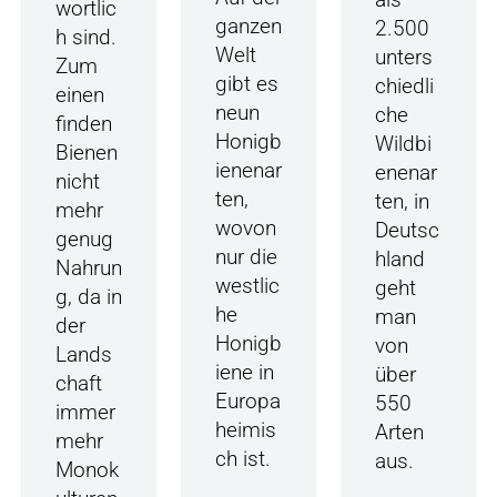
wortlic
ganzen
2.500
h sind.
Welt
unters
Zum
gibt es
chiedli
einen
neun
che
finden
Honigb
Wildbi
Bienen
ienenar
enenar
nicht
ten,
ten, in
mehr
wovon
Deutsc
genug
nur die
hland
Nahrun
westlic
geht
g, da in
he
man
der
Honigb
von
Lands
iene in
über
chaft
Europa
550
immer
heimis
Arten
mehr
ch ist.
aus.
Monok