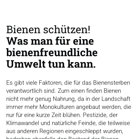
r
s
p
r
Bienen schützen!
i
Was man für eine
n
g
bienenfreundliche
e
Umwelt tun kann.
n
Es gibt viele Faktoren, die für das Bienensterben
verantwortlich sind. Zum einen finden Bienen
nicht mehr genug Nahrung, da in der Landschaft
immer mehr Monokulturen angebaut werden, die
nur für eine kurze Zeit blühen. Pestizide, der
Klimawandel und natürliche Feinde, die teilweise
aus anderen Regionen eingeschleppt wurden,