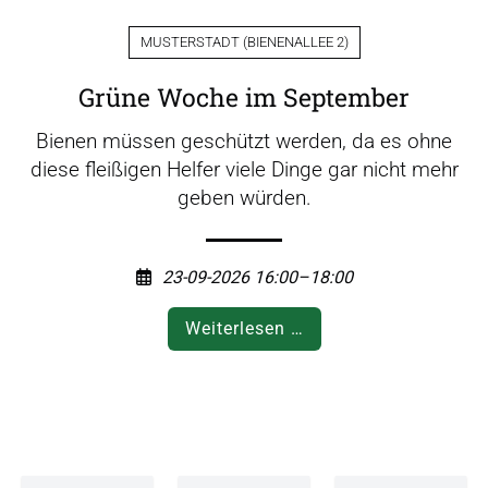
b
i
MUSTERSTADT
(
BIENENALLEE 2
)
e
n
Grüne Woche im September
e
n
Bienen müssen geschützt werden, da es ohne
"
diese fleißigen Helfer viele Dinge gar nicht mehr
geben würden.
23-09-2026 16:00–18:00
G
Weiterlesen …
r
ü
n
e
W
o