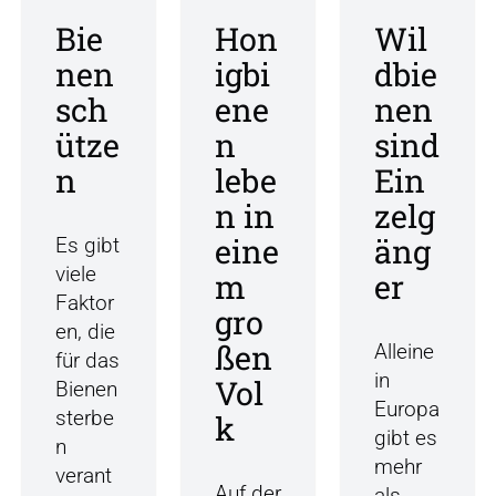
c
Bie
Hon
Wil
h
nen
igbi
dbie
e
sch
ene
nen
i
m
ütze
n
sind
S
n
lebe
Ein
e
n in
zelg
p
t
eine
äng
Es gibt
e
viele
m
er
m
Faktor
gro
b
en, die
e
ßen
Alleine
für das
r
in
Vol
Bienen
Europa
sterbe
k
gibt es
n
mehr
verant
Auf der
als