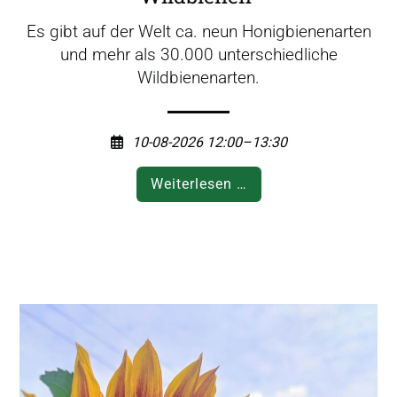
Es gibt auf der Welt ca. neun Honigbienenarten
und mehr als 30.000 unterschiedliche
Wildbienenarten.
10-08-2026 12:00–13:30
V
Weiterlesen …
o
r
t
r
a
g
z
u
m
T