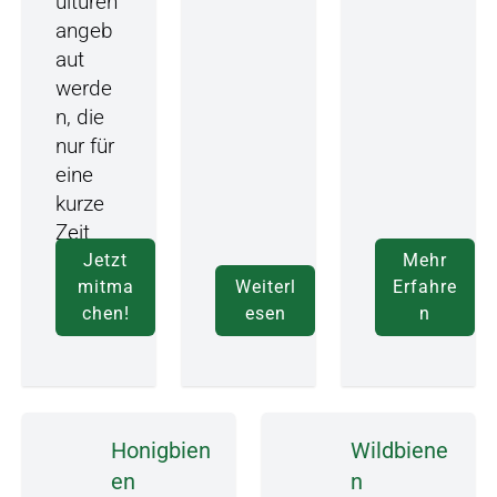
ulturen
angeb
aut
werde
n, die
nur für
eine
kurze
Zeit
blühen.
Jetzt
Mehr
mitma
Weiterl
Erfahre
chen!
esen
n
Honigbien
Wildbiene
en
n