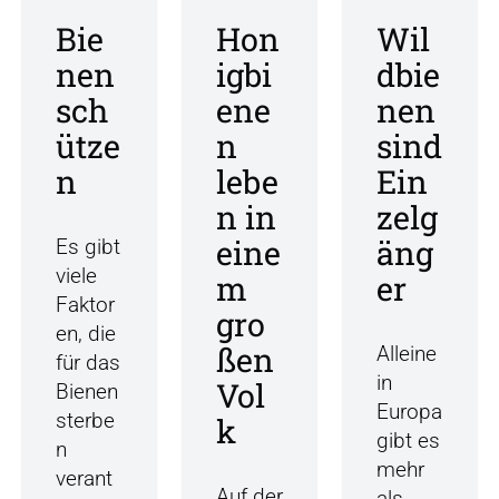
c
Bie
Hon
Wil
h
nen
igbi
dbie
e
sch
ene
nen
i
m
ütze
n
sind
S
n
lebe
Ein
e
n in
zelg
p
t
eine
äng
Es gibt
e
viele
m
er
m
Faktor
gro
b
en, die
e
ßen
Alleine
für das
r
in
Vol
Bienen
Europa
sterbe
k
gibt es
n
mehr
verant
Auf der
als