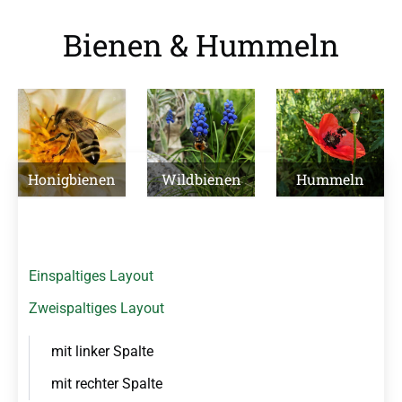
Bienen & Hummeln
N
Honigbienen
Wildbienen
Hummeln
a
v
i
g
a
Einspaltiges Layout
t
i
Zweispaltiges Layout
o
n
mit linker Spalte
ü
b
mit rechter Spalte
e