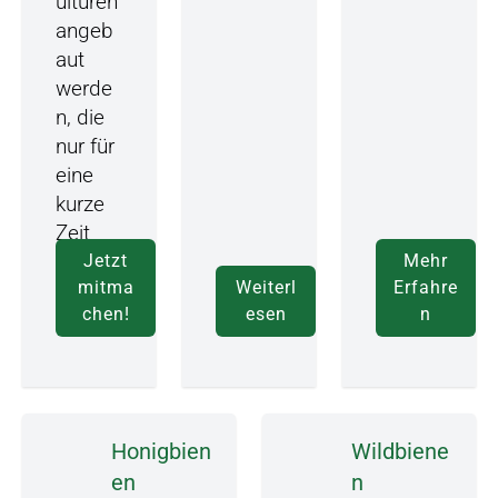
ulturen
angeb
aut
werde
n, die
nur für
eine
kurze
Zeit
blühen.
Jetzt
Mehr
mitma
Weiterl
Erfahre
chen!
esen
n
Honigbien
Wildbiene
en
n