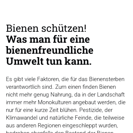
r
s
p
r
Bienen schützen!
i
Was man für eine
n
g
bienenfreundliche
e
Umwelt tun kann.
n
Es gibt viele Faktoren, die für das Bienensterben
verantwortlich sind. Zum einen finden Bienen
nicht mehr genug Nahrung, da in der Landschaft
immer mehr Monokulturen angebaut werden, die
nur für eine kurze Zeit blühen. Pestizide, der
Klimawandel und natürliche Feinde, die teilweise
aus anderen Regionen eingeschleppt wurden,