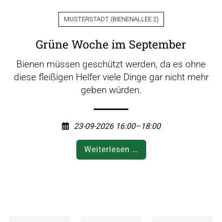
b
i
MUSTERSTADT
(
BIENENALLEE 2
)
e
n
Grüne Woche im September
e
n
Bienen müssen geschützt werden, da es ohne
"
diese fleißigen Helfer viele Dinge gar nicht mehr
geben würden.
23-09-2026 16:00–18:00
G
Weiterlesen …
r
ü
n
e
W
o