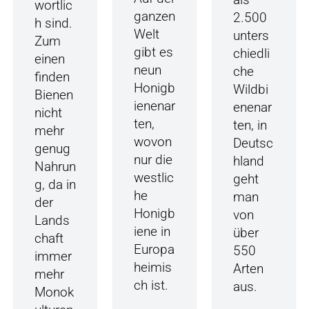
wortlic
ganzen
2.500
h sind.
Welt
unters
Zum
gibt es
chiedli
einen
neun
che
finden
Honigb
Wildbi
Bienen
ienenar
enenar
nicht
ten,
ten, in
mehr
wovon
Deutsc
genug
nur die
hland
Nahrun
westlic
geht
g, da in
he
man
der
Honigb
von
Lands
iene in
über
chaft
Europa
550
immer
heimis
Arten
mehr
ch ist.
aus.
Monok