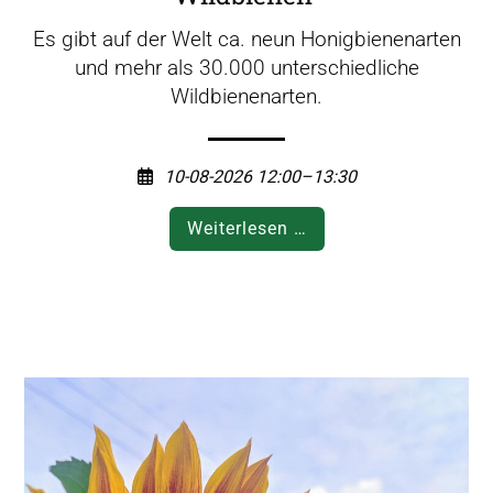
Es gibt auf der Welt ca. neun Honigbienenarten
und mehr als 30.000 unterschiedliche
Wildbienenarten.
10-08-2026 12:00–13:30
V
Weiterlesen …
o
r
t
r
a
g
z
u
m
T