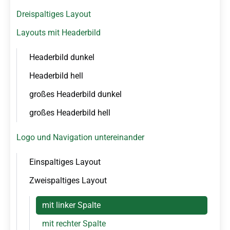
r
Dreispaltiges Layout
s
p
Layouts mit Headerbild
r
i
Headerbild dunkel
n
Headerbild hell
g
e
großes Headerbild dunkel
n
großes Headerbild hell
Logo und Navigation untereinander
Einspaltiges Layout
Zweispaltiges Layout
mit linker Spalte
mit rechter Spalte